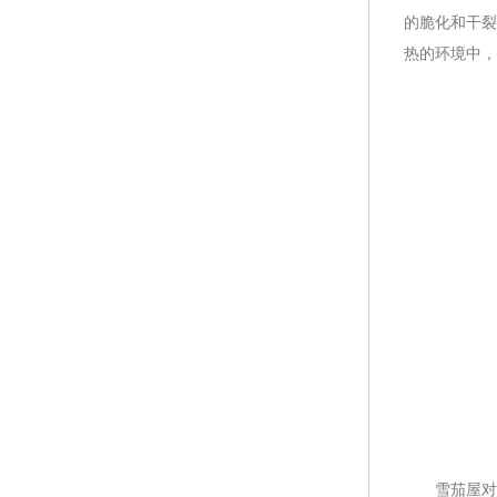
的脆化和干裂
热的环境中，
雪茄屋对湿度