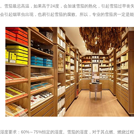
。雪茄最忌高温，如果高于24度，会加速雪茄的熟化，引起雪茄过早丧
会引起烟草虫出现，也易引起雪茄的腐败。所以，专业的雪茄房一定是能
要求：60%～75%恒定的湿度。雪茄的湿度，对于其点燃、燃烧过程