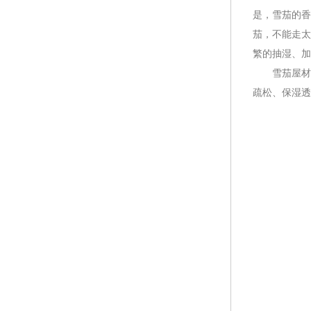
是，雪茄的香
茄，不能走太
繁的抽湿、
雪茄屋材质选
疏松、保湿透