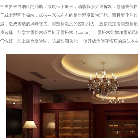
气主要来自烟叶的油脂，湿度低于60%，油脂就会大量挥发，雪茄香气
干或太湿两个极端，60%～70%左右的相对湿度最为理想。而且醇化的
加湿，造成雪茄的风味丧失。雪茄房湿度的控制能力，直接决定着雪茄房
择：加拿大雪松木或西班牙雪松木（cedar）。雪松木能增加雪茄风
气性好，加上隔热阻异味、防腐防潮功能 ，使其成为储存雪茄的最佳木