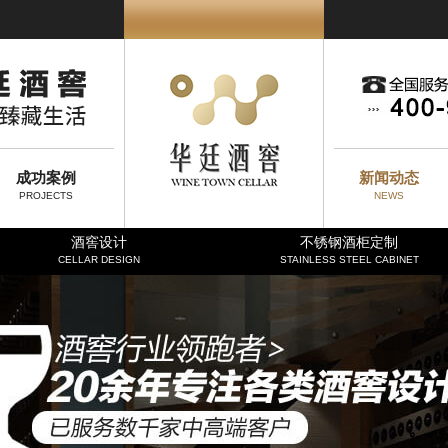
成功案例
新闻动态
PROJECTS
NEWS
酒窖设计
不锈钢酒柜定制
CELLAR DESIGN
STAINLESS STEEL CABINET