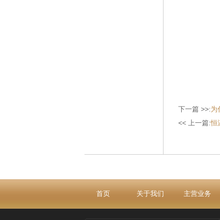
下一篇 >>:
为
<< 上一篇:
恒
首页
关于我们
主营业务