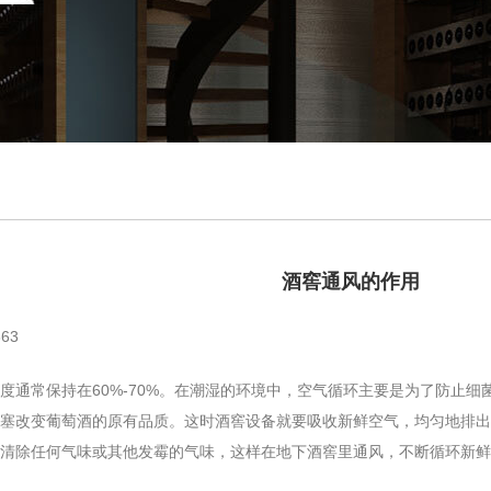
酒窖通风的作用
63
常保持在60%-70%。在潮湿的环境中，空气循环主要是为了防止细
塞改变葡萄酒的原有品质。这时酒窖设备就要吸收新鲜空气，均匀地排出
清除任何气味或其他发霉的气味，这样在地下酒窖里通风，不断循环新鲜