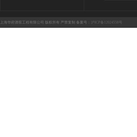
上海华府酒窖工程有限公司 版权所有 严禁复制 备案号：
沪ICP备12024558号