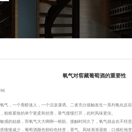
氧气对窖藏葡萄酒的重要性
96
气，一个香醇迷人，一个活泼潇洒。二者充分接触发生一系列氧化反应
，粗糙紧致的单宁更柔和丝滑，香气慢慢打开，此时风味更佳。
感的姑娘，而氧气大大咧咧一根筋。接触时间久了，氧气就会在不经意
质慢慢减少，葡萄酒颜色朝棕色转变，香气、风味渐渐退散，口感松弛变