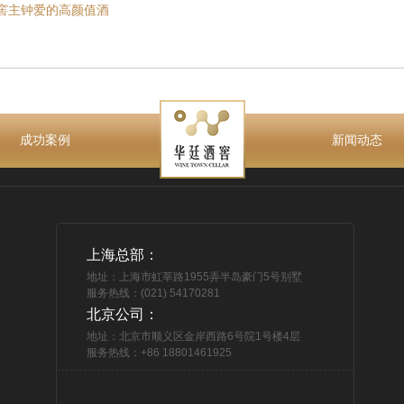
窖主钟爱的高颜值酒
成功案例
新闻动态
上海总部：
地址：上海市虹莘路1955弄半岛豪门5号别墅
服务热线：(021) 54170281
北京公司：
地址：北京市顺义区金岸西路6号院1号楼4层
服务热线：+86 18801461925