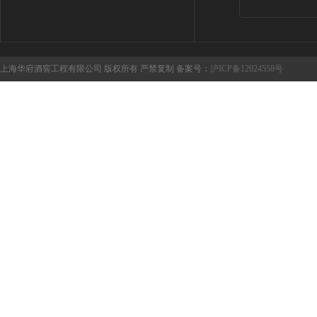
上海华府酒窖工程有限公司 版权所有 严禁复制 备案号：
沪ICP备12024558号