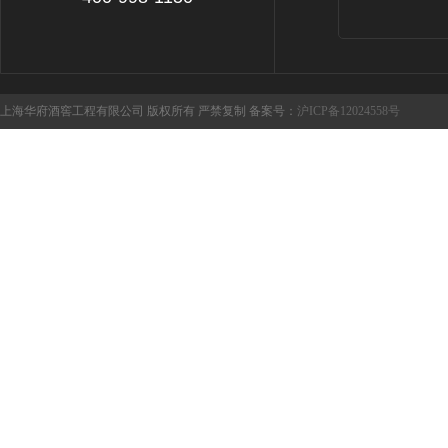
上海华府酒窖工程有限公司 版权所有 严禁复制 备案号：
沪ICP备12024558号