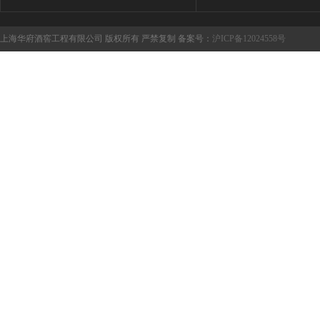
上海华府酒窖工程有限公司 版权所有 严禁复制 备案号：
沪ICP备12024558号