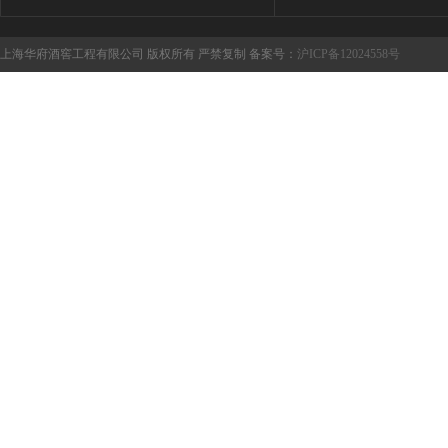
上海华府酒窖工程有限公司 版权所有 严禁复制 备案号：
沪ICP备12024558号