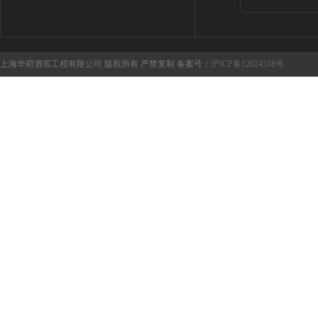
上海华府酒窖工程有限公司 版权所有 严禁复制 备案号：
沪ICP备12024558号