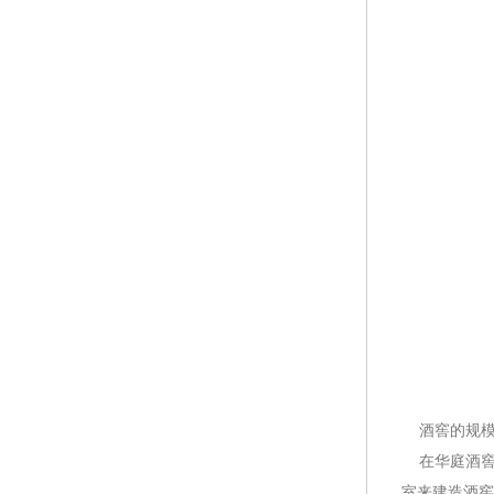
酒窖的规
在华庭酒窖
室来建造酒窖