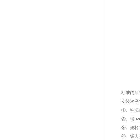
标准的酒窖
安装次序大
①、毛胚面
②、铺pv
③、架构防
④、铺入具