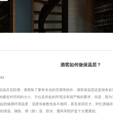
酒窖如何做保温层？
84
温并且防潮，酒窖除了要有专业的空调系统外，酒窖保温层还是很有必
建造对空间的大小、方位及所处的环境没有很严格的要求，但是，因为
起的储酒环境温度、湿度等参数也各不相同，甚至差异巨大，对红酒储存
的保温、隔热、增（除）湿、防水、通风等防护是十分重要的。