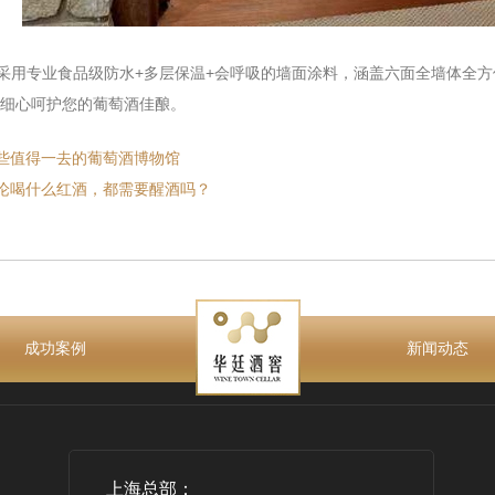
专业食品级防水+多层保温+会呼吸的墙面涂料，涵盖六面全墙体全方位
细心呵护您的葡萄酒佳酿。
些值得一去的葡萄酒博物馆
论喝什么红酒，都需要醒酒吗？
成功案例
新闻动态
上海总部：