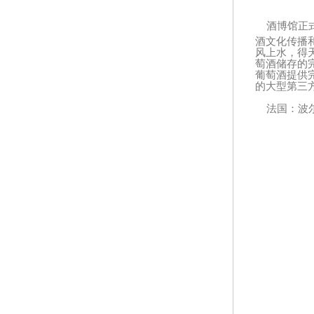
酒博馆正
酒文化传播
风上水，得
萄酒储存的完
葡萄酒提供
的大型第三
法国：波尔