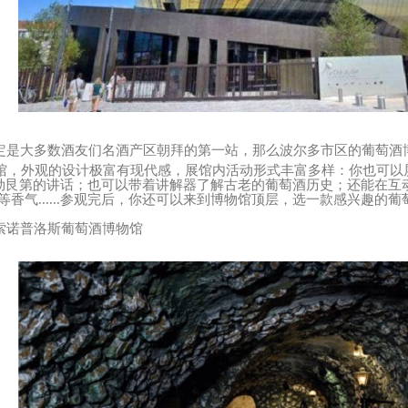
定是大多数酒友们名酒产区朝拜的第一站，那么波尔多市区的葡萄酒
年开馆，外观的设计极富有现代感，展馆内活动形式丰富多样：你也可以
勃艮第的讲话；也可以带着讲解器了解古老的葡萄酒历史；还能在互动
”等香气......参观完后，你还可以来到博物馆顶层，选一款感兴趣的
诺普洛斯葡萄酒博物馆