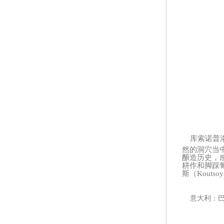
库索诺普
然的洞穴当
酿造历史，
耕作和脚踩
斯（Kouts
意大利：巴