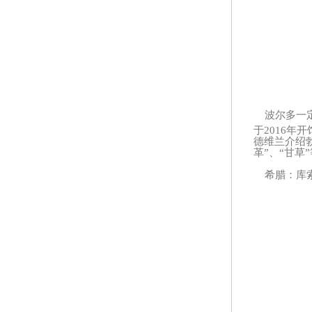
波尔多一
于2016
德维兰介绍
革”、“甘草
希腊：库索